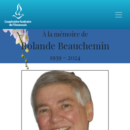
À la mémoire de
Rolande Beauchemin
1939
-
2024