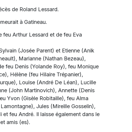
écès de Roland Lessard.
emeurait à Gatineau.
e feu Arthur Lessard et de feu Eva
: Sylvain (Josée Parent) et Etienne (Anik
ineault), Marianne (Nathan Bezeau),
re de feu Denis (Yolande Roy), feu Monique
, Hélène (feu Hilaire Trépanier),
rque), Louise (André De Léan), Lucille
anne (John Martinovich), Annette (Denis
feu Yvon (Gisèle Robitaille), feu Alma
 Lamontagne), Jules (Mireille Gosselin),
i et feu André. Il laisse également dans le
 et amis (es).