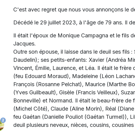
C'est avec regret que nous vous annonçons le d
Décédé le 29 juillet 2023, à l'âge de 79 ans. Il d
Il était l'époux de Monique Campagna et le fils d
Jacques.
Outre son épouse, il laisse dans le deuil ses fils 
Daudelin); ses petits-enfants: Xavier (Andréa M
Vincent, Émilie, Laurence, et Léa. Il était le frè
(feu Edouard Moraud), Madeleine (Léon Lachance)
François (Rosanne Pelchat), Maurice (Marthe Bou
(Yves Guilbeault), Gisèle (Francis Veilleux), Suz
Bonneville) et Normand. Il était le beau-frère de 
(Michel Côté), Claude (Aline Morin), Réal (Diane
feu Gaétan (Danielle Pouliot (Gaétan Turmel)), Lil
2
deuil plusieurs neveux, nièces, cousins, cousines