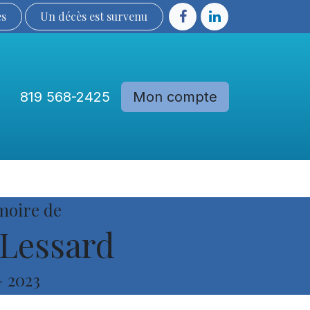
ès
Un décès est sur​​​​​​​​ve​nu​​​​​​​​​​
819 568-2425
Mon compte
Communautés
Devenir membre
moire de
Lessard
-
2023