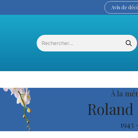
Avis de
déc
Services funéraires
La Coopérative
À la mé
Roland 
1943