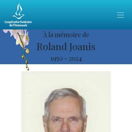
À la mémoire de
Roland Joanis
1950
-
2024