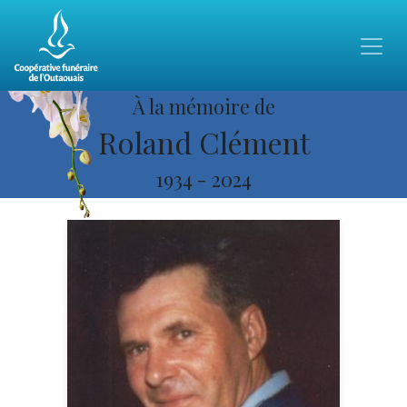
À la mémoire de
Roland Clément
1934
-
2024