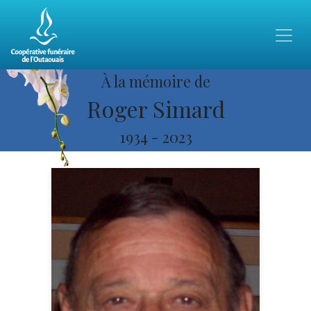
À la mémoire de
Roger Simard
1934
-
2023