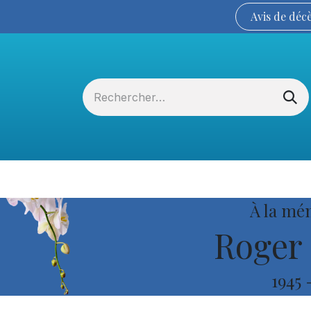
Avis de
déc
Services funéraires
La Coopérative
À la mé
Roger 
1945