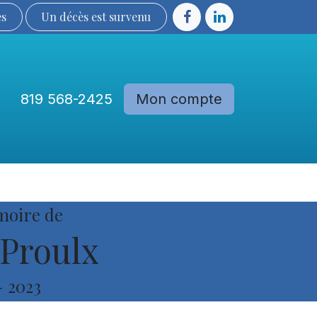
ès
Un décès est sur​​​​​​​​ve​nu​​​​​​​​​​
819 568-2425
Mon compte
Communautés
Devenir membre
moire de
Proulx
-
2023