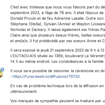
C’est avec tristesse que nous vous faisons part du 
septembre 2023, à l’âge de 78 ans. Il était l’époux de
Donald Proulx et de feu Adrienne Lasalle. Outre son é
Stéphane (Stella), Sylvain (Annie) et Waylon (Josiane
Nicholas et Zackary. Il laisse également ses frères Pa
Claire ainsi que plusieurs beaux-frères, belles-soeur
et ami(e)s. Il fut prédécédé par ses soeurs Anne et C
Il sera exposé le jeudi 21 septembre 2023 de 9 h 
L’OUTAOUAIS située au 1369, boulevard La Vérendry
14 h au même endroit. Les condoléances à la famille 
1
Il vous sera possible de visionner la cérémonie en dire
:
https://funeraweb.tv/diffusions/79720
En cas de problème technique lors de la diffusion en 
ultérieurement.
Vos marques de sympathie peuvent se traduire par u