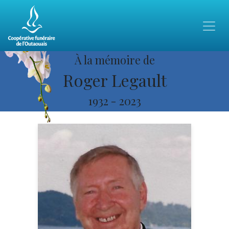
À la mémoire de
Roger Legault
1932
-
2023