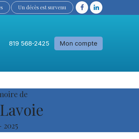
ès
Un décès est sur​​​​​​​​ve​nu​​​​​​​​​​
819 568-2425
Mon compte
Communautés
Devenir membre
moire de
Lavoie
-
2025