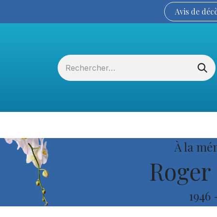
Avis de
déc
Services funéraires
La Coopérative
À la mé
Roger 
1946