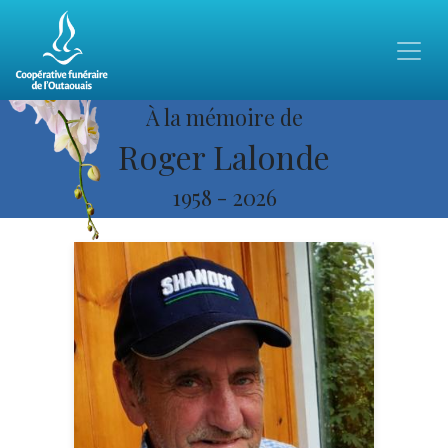
À la mémoire de
Roger Lalonde
1958
-
2026