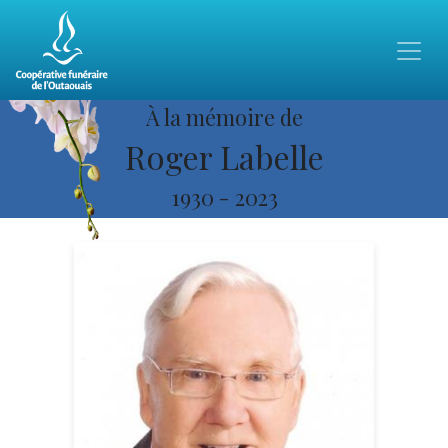
À la mémoire de
Roger Labelle
1930
-
2023