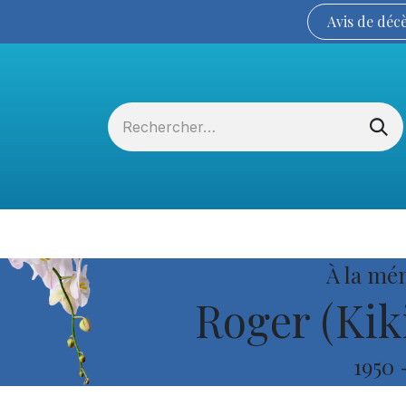
Avis de
déc
Services funéraires
La Coopérative
À la mé
Roger (Kiki
1950