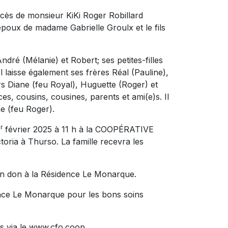
écès de monsieur KiKi Roger Robillard
l’époux de madame Gabrielle Groulx et le fils
ndré (Mélanie) et Robert; ses petites-filles
Il laisse également ses frères Réal (Pauline),
rs Diane (feu Royal), Huguette (Roger) et
es, cousins, cousines, parents et ami(e)s. Il
e (feu Roger).
r
février 2025 à 11 h à la COOPÉRATIVE
ia à Thurso. La famille recevra les
un don à la Résidence Le Monarque.
dence Le Monarque pour les bons soins
s via le www.cfo.coop