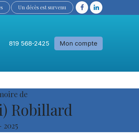
ès
Un décès est sur​​​​​​​​ve​nu​​​​​​​​​​
819 568-2425
Mon compte
Communautés
Devenir membre
moire de
) Robillard
-
2025