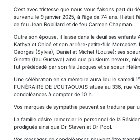
C’est avec tristesse que nous vous faisons part du d
survenu le 9 janvier 2025, à l’âge de 74 ans. Il était 
de feu Jean Robillard et de feu Carmen Chapman.
Outre son épouse, il laisse dans le deuil ses enfants A
Kathya et Chloé et son arrière-petite-fille Mercedez. 
Georges (Sylvie), Daniel et Michel (Louise); ses soeu
Ginette (feu Gustave) ainsi que plusieurs neveux, nièc
fut prédécédé par son fils Jacques et sa soeur Hélèn
e
Une célébration en sa mémoire aura lieu le samedi 1
FUNÉRAIRE DE L’OUTAOUAIS située au 336, rue Victor
condoléances à compter de 10 h.
Vos marques de sympathie peuvent se traduire par 
La famille désire remercier le personnel de la Rési
prodigués ainsi que Dr Steven et Dr Pool.
Vos messages de condoléances peuvent être transmi