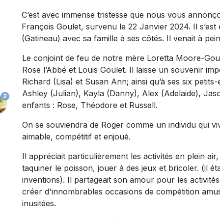
C’est avec immense tristesse que nous vous annonço
François Goulet, survenu le 22 Janvier 2024. Il s’est é
(Gatineau) avec sa famille à ses côtés. Il venait à pei
Le conjoint de feu de notre mère Loretta Moore-Goule
Rose l’Abbé et Louis Goulet. Il laisse un souvenir imp
Richard (Lisa) et Susan Ann; ainsi qu’à ses six petits
Ashley (Julian), Kayla (Danny), Alex (Adelaide), Jason
2
enfants : Rose, Théodore et Russell.
On se souviendra de Roger comme un individu qui viva
aimable, compétitif et enjoué.
Il appréciait particulièrement les activités en plein air, 
taquiner le poisson, jouer à des jeux et bricoler. (il 
inventions). Il partageait son amour pour les activités
créer d'innombrables occasions de compétition amusa
inusitées.