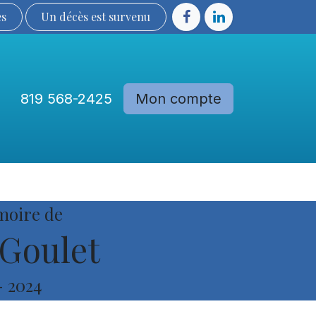
ès
Un décès est sur​​​​​​​​ve​nu​​​​​​​​​​
819 568-2425
Mon compte
Communautés
Devenir membre
moire de
Goulet
-
2024