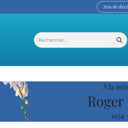
Avis de
déc
Services funéraires
La Coopérative
À la mé
Roger 
1934