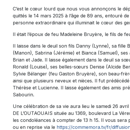
C’est le cœur lourd que nous vous annonçons le dép
quittés le 14 mars 2025 à l’âge de 89 ans, entouré d
personne extraordinaire qui illuminait le cœur des g
Il était l’époux de feu Madeleine Bruyère, le fils de
Il laisse dans le deuil son fils Danny (Lynne), sa fille 
(Manon), Sabrina (Jérémie) et Bianca (Samuel), ses 
Brian et Jade. Il laisse également dans le deuil sa s
Ronald (Louise), ses belles-sœurs Denise (Alcide Bert
Sylvie Bélanger (feu Gaston Bruyère), son beau-frèr
ainsi que plusieurs neveux et nièces. Il fut prédécé
Thérèse et Lucienne. Il laisse également des amis pr
Sabourin.
Une célébration de sa vie aura lieu le samedi 26 a
DE L’OUTAOUAIS située au 1369, boulevard La Vérend
les condoléances à compter de 13 h 15. Il vous sera p
ou en reprise via le
https://commemora.tv/fr/diffusio