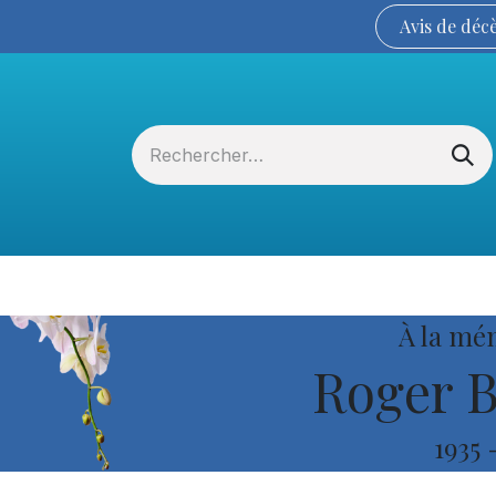
Avis de
déc
Services funéraires
La Coopérative
À la mé
Roger B
1935