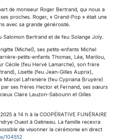
art de monsieur Roger Bertrand, qui nous a
e ses proches. Roger, « Grand-Pop » était une
ens avec sa grande générosité.
 feu Salomon Bertrand et de feu Solange Joly.
Brigitte (Michel), ses petits-enfants Michel
arrière-petits-enfants Thomas, Léa, Marilou,
œur Cécile (feu Hervé Lamarche), son frère
rand), Lisette (feu Jean-Gilles Auprix),
e Marcel Lafrenière (feu Cypriana Bruyère)
dé par ses frères Hector et Fernand, ses sœurs
écieux Claire Lauzon-Sabourin et Gilles
vril 2025 à 14 h à la COOPÉRATIVE FUNÉRAIRE
rye Ouest à Gatineau. La famille recevra
ossible de visionner la cérémonie en direct
ns/104552