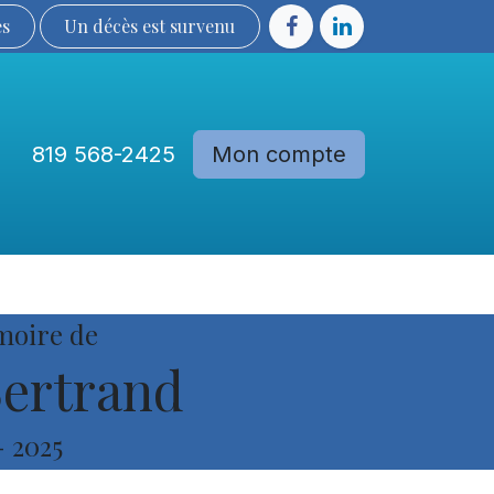
ès
Un décès est sur​​​​​​​​ve​nu​​​​​​​​​​
819 568-2425
Mon compte
Communautés
Devenir membre
moire de
ertrand
-
2025