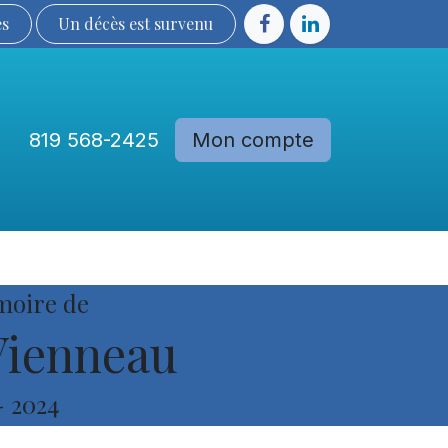
ès
Un décès est sur​​​​​​​​ve​nu​​​​​​​​​​
819 568-2425
Mon compte
Communautés
Devenir membre
moire de
Vienneau
-
2024