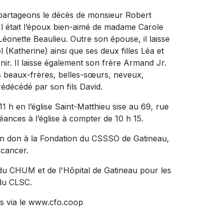
s partageons le décès de monsieur Robert
 Il était l’époux bien-aimé de madame Carole
Léonette Beaulieu. Outre son épouse, il laisse
(Katherine) ainsi que ses deux filles Léa et
 venir. Il laisse également son frère Armand Jr.
rs beaux-frères, belles-sœurs, neveux,
prédécédé par son fils David.
11 h en l’église Saint-Matthieu sise au 69, rue
ances à l’église à compter de 10 h 15.
un don à la Fondation du CSSSO de Gatineau,
 cancer.
 du CHUM et de l'Hôpital de Gatineau pour les
 du CLSC.
s via le www.cfo.coop