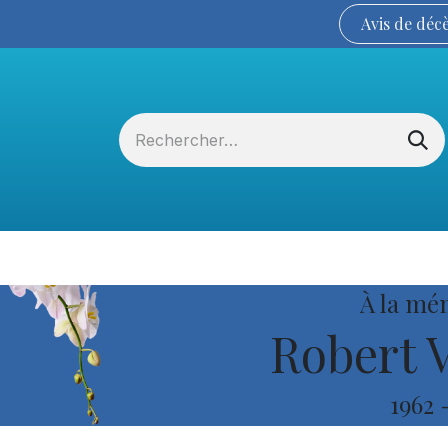
Avis de
déc
Services funéraires
La Coopérative
À la mé
Robert 
1962