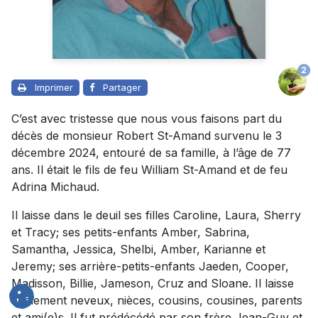
2
Imprimer
Partager
C’est avec tristesse que nous vous faisons part du
décès de monsieur Robert St-Amand survenu le 3
décembre 2024, entouré de sa famille, à l’âge de 77
ans. Il était le fils de feu William St-Amand et de feu
Adrina Michaud.
Il laisse dans le deuil ses filles Caroline, Laura, Sherry
et Tracy; ses petits-enfants Amber, Sabrina,
Samantha, Jessica, Shelbi, Amber, Karianne et
Jeremy; ses arrière-petits-enfants Jaeden, Cooper,
Madisson, Billie, Jameson, Cruz and Sloane. Il laisse
également neveux, nièces, cousins, cousines, parents
et ami(e)s. Il fut prédécédé par son frère Jean-Guy et