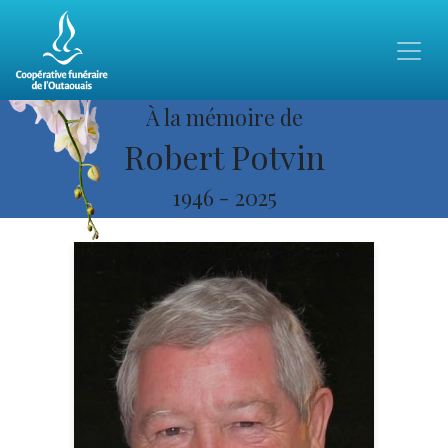
À la mémoire de
Robert Potvin
1946
-
2025