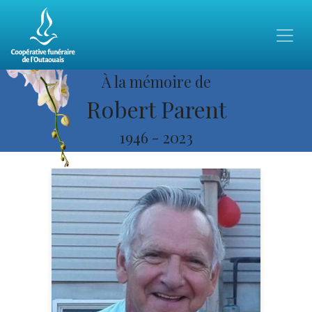
À la mémoire de
Robert Parent
1946
-
2023