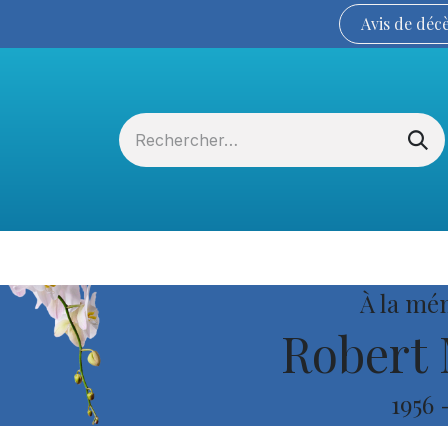
Avis de
déc
Services funéraires
La Coopérative
À la mé
Robert 
1956