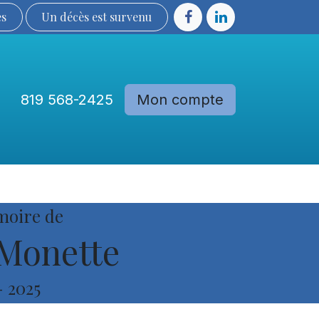
ès
Un décès est sur​​​​​​​​ve​nu​​​​​​​​​​
819 568-2425
Mon compte
Communautés
Devenir membre
moire de
Monette
-
2025