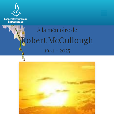
À la mémoire de
Robert McCullough
1941
-
2025