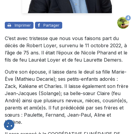
4
Imprimer
Partager
C’est avec tristesse que nous vous faisons part du
décès de Robert Loyer, survenu le 11 octobre 2022, à
l’âge de 75 ans. Il était l’époux de Nicole Pharand et le
fils de feu Lauréat Loyer et de feu Laurette Demers.
Outre son épouse, il laisse dans le deuil sa fille Marie-
Ève (Mathieu Decarie); ses petits-enfants adorés :
Zack, Kaléane et Charles. Il laisse également son frère
Jean-Jacques (Solange); sa belle-sœur Claire (feu
André) ainsi que plusieurs neveux, nièces, cousin(e)s,
parents et ami(e)s. Il fut prédécédé par ses frères et
sœurs : Paulette, Fernand, Jean-Paul, Aline et
Hélène.
Il sera exposé à la COOPÉRATIVE FUNÉRAIRE DE