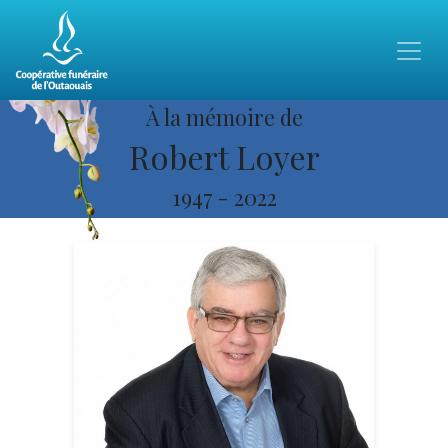
À la mémoire de
Robert Loyer
1947
-
2022