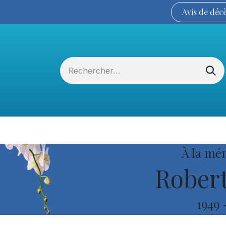
Avis de
déc
Services funéraires
La Coopérative
À la mé
Robert
1949