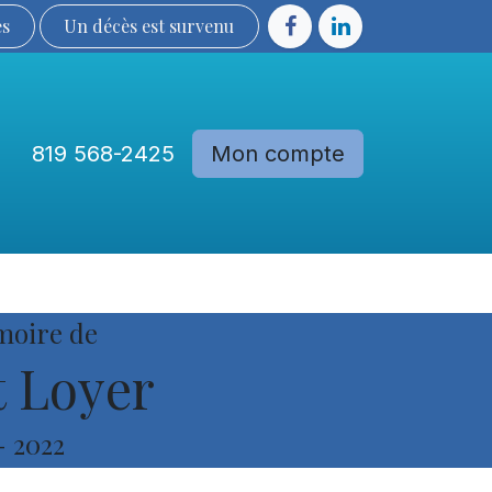
ès
Un décès est sur​​​​​​​​ve​nu​​​​​​​​​​
819 568-2425
Mon compte
Communautés
Devenir membre
moire de
 Loyer
-
2022