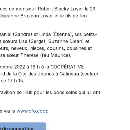
décès de monsieur Robert Blacky Loyer le 23
Réjeanne Brazeau Loyer et le fils de feu
aniel (Sandra) et Linda (Étienne); ses petits-
ses sœurs Lise (Serge), Suzanne (Jean) et
œurs, neveux, nièces, cousins, cousines et
r sa sœur Thérèse (feu Maurice).
décembre 2022 à 18 h à la COOPÉRATIVE
 de la Cité-des-Jeunes à Gatineau (secteur
de 17 h 15.
villon de Hull pour les bons soins qui lui ont
s via le
www.cfo.coop
e de sympathie