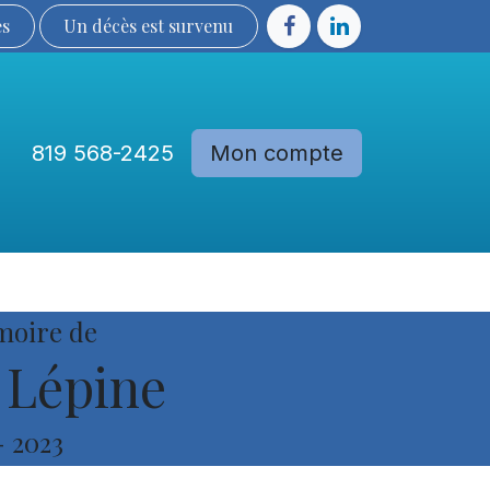
ès
Un décès est sur​​​​​​​​ve​nu​​​​​​​​​​
819 568-2425
Mon compte
Communautés
Devenir membre
moire de
 Lépine
-
2023