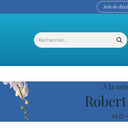
Avis de
déc
Services funéraires
La Coopérative
À la mé
Robert
1937