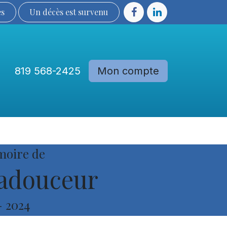
ès
Un décès est sur​​​​​​​​ve​nu​​​​​​​​​​
819 568-2425
Mon compte
Communautés
Devenir membre
moire de
adouceur
-
2024