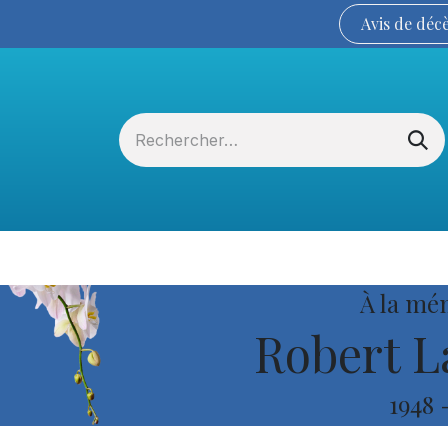
Avis de
déc
Services funéraires
La Coopérative
À la mé
Robert L
1948