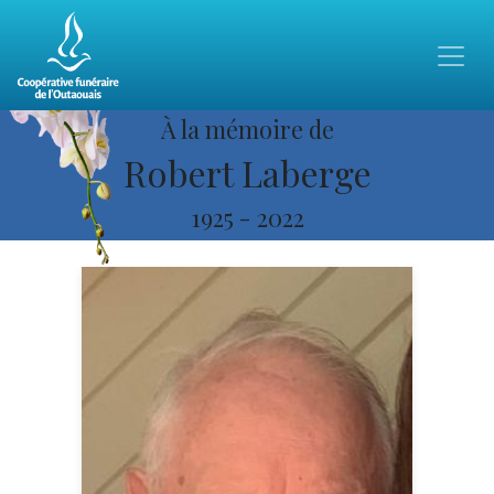
À la mémoire de
Robert Laberge
1925
-
2022