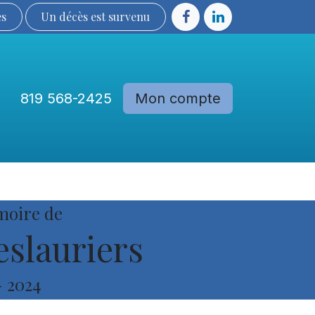
ès
Un décès est sur​​​​​​​​ve​nu​​​​​​​​​​
819 568-2425
Mon compte
Communautés
Devenir membre
moire de
slauriers
-
2024