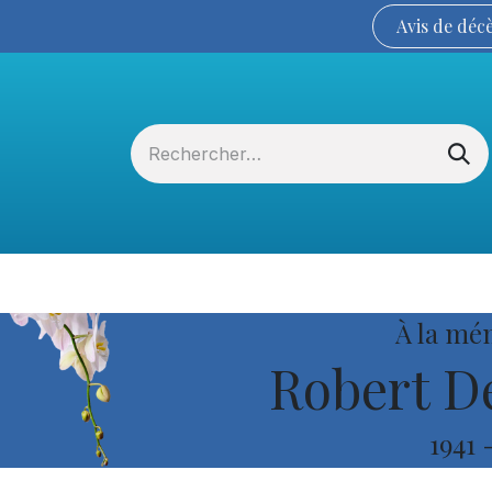
Avis de
déc
Services funéraires
La Coopérative
À la mé
Robert De
1941