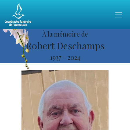
À la mémoire de
Robert Deschamps
1937
-
2024