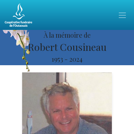
À la mémoire de
Robert Cousineau
1953
-
2024