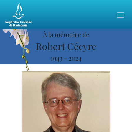
À la mémoire de
Robert Cécyre
1943
-
2024