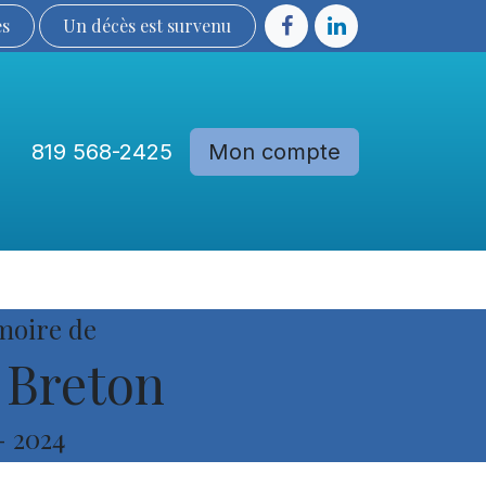
ès
Un décès est sur​​​​​​​​ve​nu​​​​​​​​​​
819 568-2425
Mon compte
Communautés
Devenir membre
moire de
 Breton
-
2024