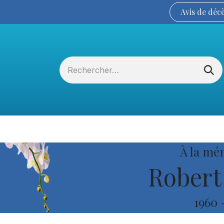
Avis de
déc
Services funéraires
La Coopérative
À la mé
Robert
1960