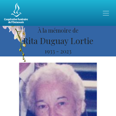
À la mémoire de
Rita Duguay Lortie
1933
-
2023