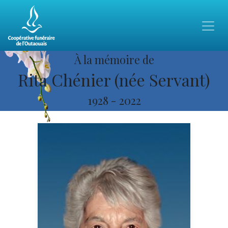
À la mémoire de
Rita Chénier (née Servant)
1928
-
2022