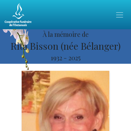
À la mémoire de
Rita Bisson (née Bélanger)
1932
-
2025