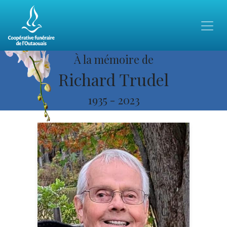
À la mémoire de
Richard Trudel
1935
-
2023