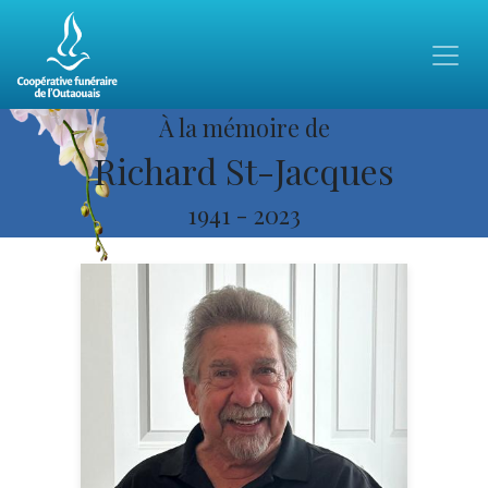
À la mémoire de
Richard St-Jacques
1941
-
2023