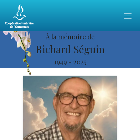
À la mémoire de
Richard Séguin
1949
-
2025