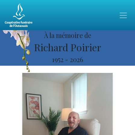
À la mémoire de
Richard Poirier
1952
-
2026