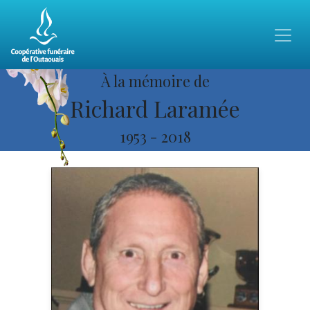
À la mémoire de
Richard Laramée
1953
-
2018