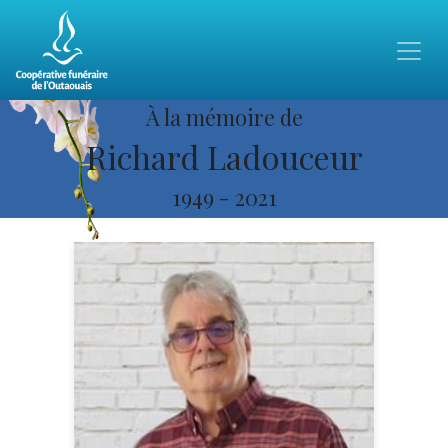
À la mémoire de
Richard Ladouceur
1949
-
2021