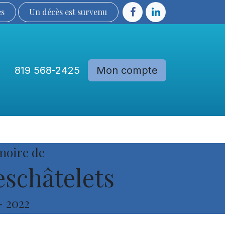
ès
Un décès est sur​​​​​​​​ve​nu​​​​​​​​​​
819 568-2425
Mon compte
Communautés
Devenir membre
moire de
schâtelets
-
2022