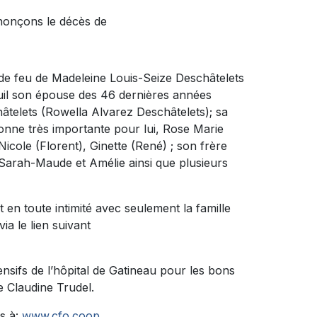
nnonçons le décès de
ls de feu de Madeleine Louis-Seize Deschâtelets
deuil son épouse des 46 dernières années
hâtelets (Rowella Alvarez Deschâtelets); sa
sonne très importante pour lui, Rose Marie
Nicole (Florent), Ginette (René) ; son frère
, Sarah-Maude et Amélie ainsi que plusieurs
t en toute intimité avec seulement la famille
ia le lien suivant
ensifs de l’hôpital de Gatineau pour les bons
se Claudine Trudel.
s à:
www.cfo.coop