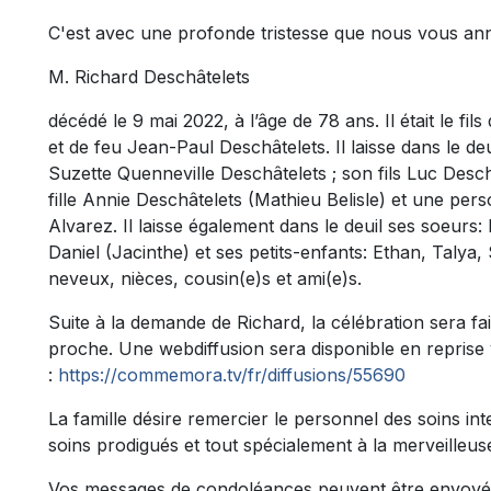
C'est avec une profonde tristesse que nous vous a
M. Richard Deschâtelets
décédé le 9 mai 2022, à l’âge de 78 ans. Il était le fi
et de feu Jean-Paul Deschâtelets. Il laisse dans le 
Suzette Quenneville Deschâtelets ; son fils Luc Desc
fille Annie Deschâtelets (Mathieu Belisle) et une per
Alvarez. Il laisse également dans le deuil ses soeurs: 
Daniel (Jacinthe) et ses petits-enfants: Ethan, Talya
neveux, nièces, cousin(e)s et ami(e)s.
Suite à la demande de Richard, la célébration sera fai
proche. Une webdiffusion sera disponible en reprise v
:
https://commemora.tv/fr/diffusions/55690
La famille désire remercier le personnel des soins int
soins prodigués et tout spécialement à la merveilleu
Vos messages de condoléances peuvent être envoyé