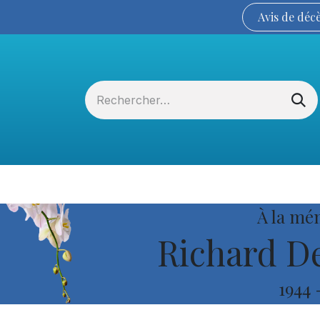
Avis de
déc
Services funéraires
La Coopérative
À la mé
Richard De
1944