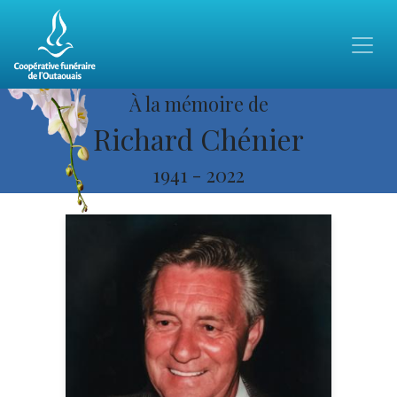
À la mémoire de
Richard Chénier
1941
-
2022