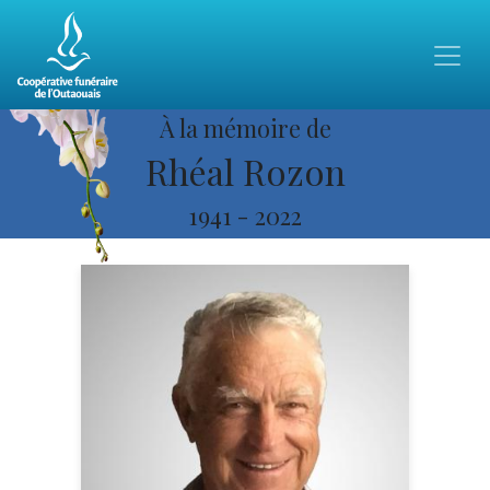
À la mémoire de
Rhéal Rozon
1941
-
2022