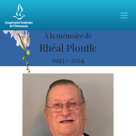
À la mémoire de
Rhéal Plouffe
1943
-
2024