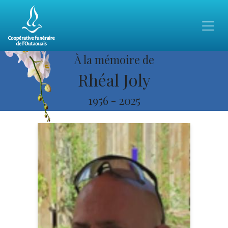
À la mémoire de
Rhéal Joly
1956
-
2025