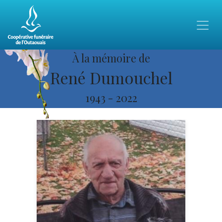
À la mémoire de
René Dumouchel
1943
-
2022