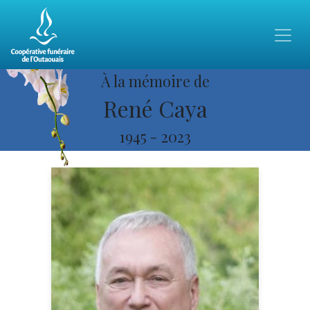
À la mémoire de
René Caya
1945
-
2023