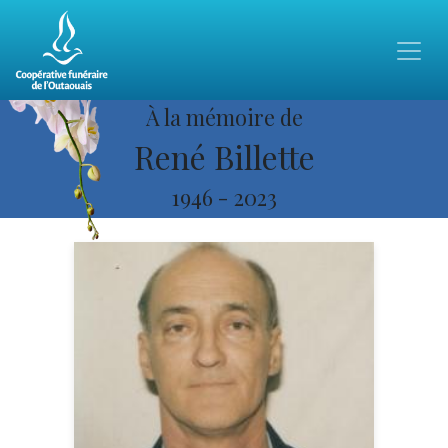
À la mémoire de
René Billette
1946
-
2023