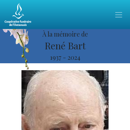
À la mémoire de
René Bart
1937
-
2024