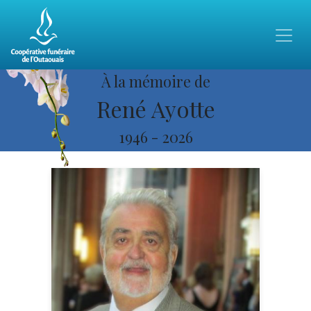
À la mémoire de
René Ayotte
1946
-
2026