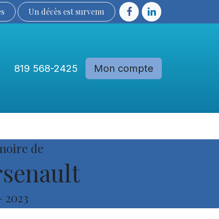
ès
Un décès est sur​​​​​​​​ve​nu​​​​​​​​​​
819 568-2425
Mon compte
Communautés
Devenir membre
moire de
senault
-
2023