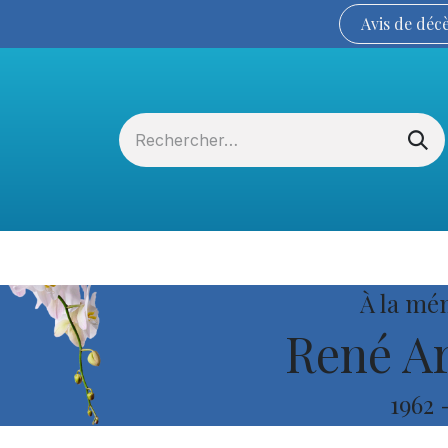
Avis de
déc
Services funéraires
La Coopérative
À la mé
René Ar
1962