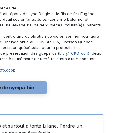
 décès de
était l’époux de
Lyne Daigle
et le fils de feu Eugène
le deuil ses enfants: Jules (Lorianne Delorme) et
res, belles-soeurs, neveux, nièces, cousin(e)s, parents
Par contre une célébration de vie en son honneur aura
 de Chelsea situé au 1582 Rte 105, Chelsea Québec.
sociation québécoise pour la protection et
de préservation des guépards (
bit.ly/FCPG_don)
, deux
res à la mémoire de René faits lors d’une donation
fo.coop
e de sympathie
et surtout à tante Liliane. Perdre un