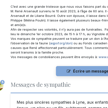
C’est avec une grande tristesse que nous vous faisons part du
M. René Arsenault
survenu le 10 août 2023, à l’âge de 60 ans. Il 
Arsenault et de Liliane Bourré. Outre son épouse, il laisse dans 
Philippe (Mélina Poulin). Il laisse également plusieurs beaux-frè
et ami(e)s.
Afin de respecter ses volontés, il n’y aura pas de funérailles. 
lieu le dimanche 1er octobre 2023, de 15 h à 17 h, au Vignoble
Vos marques de sympathie peuvent se traduire par un don à l’As
l’observation de la faune (
aqpof.org/don)
ou au Fonds canadien 
causes que René affectionnait particulièrement. Tous commentai
seront transmis à la famille proche.
Vos messages de condoléances peuvent être envoyés à:
www.c
Écrire un messag
5
Messages de sympathie
Mes plus sincères sympathies à Lyne, aux enfants 