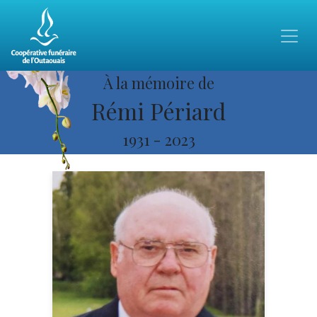
À la mémoire de
Rémi Périard
1931
-
2023